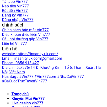
Tải app Vin777
Nạp tiền Vin777
Rút tiền Vin777
Đăng ký Vin777
Đăng nhập Vin777
chính sách
Chính sách bảo mật Vin777
Điều khoản điều kiện Vin777
Câu hỏi thường gặp Vin777
Liên hệ Vin777
Liên hệ
website : https://insanity.uk.com/
Email :
insanity.uk.com@gmail.com
Phone : 0856 913 427
Địa chỉ : 5E/376/14 Đ. Khương Đình, Tổ 6, Thanh Xuân, Hà
Nội, Việt Nam
Hashtag : #Vin777 #Vin777com #NhaCaiVin777
#CaCuocTrucTuyenVin777
Trang chủ
Khuyến Mãi Vin777
Live casino vin777