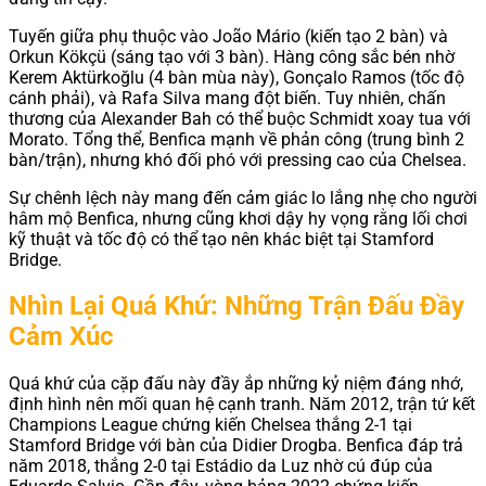
Tuyến giữa phụ thuộc vào João Mário (kiến tạo 2 bàn) và
Orkun Kökçü (sáng tạo với 3 bàn). Hàng công sắc bén nhờ
Kerem Aktürkoğlu (4 bàn mùa này), Gonçalo Ramos (tốc độ
cánh phải), và Rafa Silva mang đột biến. Tuy nhiên, chấn
thương của Alexander Bah có thể buộc Schmidt xoay tua với
Morato. Tổng thể, Benfica mạnh về phản công (trung bình 2
bàn/trận), nhưng khó đối phó với pressing cao của Chelsea.
Sự chênh lệch này mang đến cảm giác lo lắng nhẹ cho người
hâm mộ Benfica, nhưng cũng khơi dậy hy vọng rằng lối chơi
kỹ thuật và tốc độ có thể tạo nên khác biệt tại Stamford
Bridge.
Nhìn Lại Quá Khứ: Những Trận Đấu Đầy
Cảm Xúc
Quá khứ của cặp đấu này đầy ắp những kỷ niệm đáng nhớ,
định hình nên mối quan hệ cạnh tranh. Năm 2012, trận tứ kết
Champions League chứng kiến Chelsea thắng 2-1 tại
Stamford Bridge với bàn của Didier Drogba. Benfica đáp trả
năm 2018, thắng 2-0 tại Estádio da Luz nhờ cú đúp của