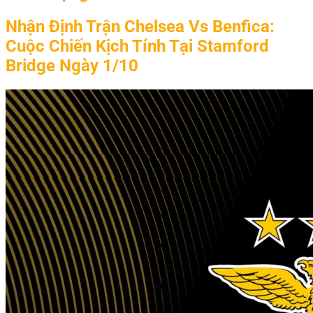
Nhận Định Trận Chelsea Vs Benfica:
Cuộc Chiến Kịch Tính Tại Stamford
Bridge Ngày 1/10