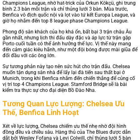
Champions League, nhờ hat-trick của Orkun Kökçü, ghi trung
bình 2.3 bàn mỗi trận và chỉ thủng lưới 3 bàn. Mùa trước,
Benfica vô địch quốc nội và lọt vào tứ kết Europa League, và
giờ họ nhắm đến top 8 league phase Champions League.
Phong độ sân khách của họ khá ổn, bất bại 3 trận châu Âu
gần nhất, nhưng lịch thi đấu dày đặc và áp lực từ trận gặp
Porto cuối tuần có thể ảnh hưởng thể lực. Vị thế này mang
đến cảm giác kiêu hãnh, như một đội bóng được mài giũa để
đối đầu với các ông lớn.
Sự tương phản này tạo nên sức hút cho trận đấu. Chelsea
muốn tận dụng sân nhà để lấy lại đà tiến sau thất bại ở
Munich, trong khi Benfica nhắm đến chiến thắng để củng cố
vị trí top 4 Champions League. Stamford Bridge sẽ là bài
kiểm tra thực sự cho đại diện Bồ Đào Nha.
Tương Quan Lực Lượng: Chelsea Ưu
Thế, Benfica Linh Hoạt
Xét về lực lượng, Chelsea chiếm ưu thế nhẹ nhờ đội hình
đồng đều và chiều sâu. Hàng thủ của The Blues được dẫn
dắt bởi Wesley Fofana và Levi Colwill, chỉ thủng lưới 5 bàn