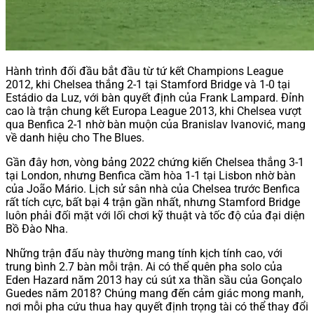
Hành trình đối đầu bắt đầu từ tứ kết Champions League
2012, khi Chelsea thắng 2-1 tại Stamford Bridge và 1-0 tại
Estádio da Luz, với bàn quyết định của Frank Lampard. Đỉnh
cao là trận chung kết Europa League 2013, khi Chelsea vượt
qua Benfica 2-1 nhờ bàn muộn của Branislav Ivanović, mang
về danh hiệu cho The Blues.
Gần đây hơn, vòng bảng 2022 chứng kiến Chelsea thắng 3-1
tại London, nhưng Benfica cầm hòa 1-1 tại Lisbon nhờ bàn
của João Mário. Lịch sử sân nhà của Chelsea trước Benfica
rất tích cực, bất bại 4 trận gần nhất, nhưng Stamford Bridge
luôn phải đối mặt với lối chơi kỹ thuật và tốc độ của đại diện
Bồ Đào Nha.
Những trận đấu này thường mang tính kịch tính cao, với
trung bình 2.7 bàn mỗi trận. Ai có thể quên pha solo của
Eden Hazard năm 2013 hay cú sút xa thần sầu của Gonçalo
Guedes năm 2018? Chúng mang đến cảm giác mong manh,
nơi mỗi pha cứu thua hay quyết định trọng tài có thể thay đổi