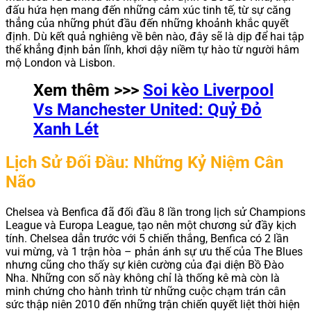
đấu hứa hẹn mang đến những cảm xúc tinh tế, từ sự căng
thẳng của những phút đầu đến những khoảnh khắc quyết
định. Dù kết quả nghiêng về bên nào, đây sẽ là dịp để hai tập
thể khẳng định bản lĩnh, khơi dậy niềm tự hào từ người hâm
mộ London và Lisbon.
Xem thêm >>>
Soi kèo Liverpool
Vs Manchester United: Quỷ Đỏ
Xanh Lét
Lịch Sử Đối Đầu: Những Kỷ Niệm Cân
Não
Chelsea và Benfica đã đối đầu 8 lần trong lịch sử Champions
League và Europa League, tạo nên một chương sử đầy kịch
tính. Chelsea dẫn trước với 5 chiến thắng, Benfica có 2 lần
vui mừng, và 1 trận hòa – phản ánh sự ưu thế của The Blues
nhưng cũng cho thấy sự kiên cường của đại diện Bồ Đào
Nha. Những con số này không chỉ là thống kê mà còn là
minh chứng cho hành trình từ những cuộc chạm trán cân
sức thập niên 2010 đến những trận chiến quyết liệt thời hiện