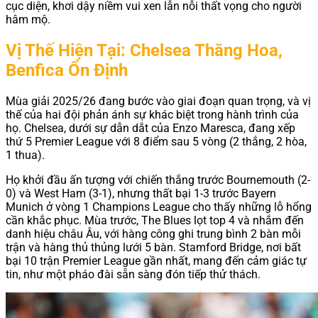
cục diện, khơi dậy niềm vui xen lẫn nỗi thất vọng cho người
hâm mộ.
Vị Thế Hiện Tại: Chelsea Thăng Hoa,
Benfica Ổn Định
Mùa giải 2025/26 đang bước vào giai đoạn quan trọng, và vị
thế của hai đội phản ánh sự khác biệt trong hành trình của
họ. Chelsea, dưới sự dẫn dắt của Enzo Maresca, đang xếp
thứ 5 Premier League với 8 điểm sau 5 vòng (2 thắng, 2 hòa,
1 thua).
Họ khởi đầu ấn tượng với chiến thắng trước Bournemouth (2-
0) và West Ham (3-1), nhưng thất bại 1-3 trước Bayern
Munich ở vòng 1 Champions League cho thấy những lỗ hổng
cần khắc phục. Mùa trước, The Blues lọt top 4 và nhắm đến
danh hiệu châu Âu, với hàng công ghi trung bình 2 bàn mỗi
trận và hàng thủ thủng lưới 5 bàn. Stamford Bridge, nơi bất
bại 10 trận Premier League gần nhất, mang đến cảm giác tự
tin, như một pháo đài sẵn sàng đón tiếp thử thách.