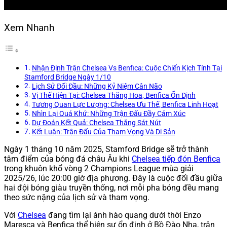
Xem Nhanh
Nhận Định Trận Chelsea Vs Benfica: Cuộc Chiến Kịch Tính Tại
Stamford Bridge Ngày 1/10
Lịch Sử Đối Đầu: Những Kỷ Niệm Cân Não
Vị Thế Hiện Tại: Chelsea Thăng Hoa, Benfica Ổn Định
Tương Quan Lực Lượng: Chelsea Ưu Thế, Benfica Linh Hoạt
Nhìn Lại Quá Khứ: Những Trận Đấu Đầy Cảm Xúc
Dự Đoán Kết Quả: Chelsea Thắng Sát Nút
Kết Luận: Trận Đấu Của Tham Vọng Và Di Sản
Ngày 1 tháng 10 năm 2025, Stamford Bridge sẽ trở thành
tâm điểm của bóng đá châu Âu khi
Chelsea tiếp đón Benfica
trong khuôn khổ vòng 2 Champions League mùa giải
2025/26, lúc 20:00 giờ địa phương. Đây là cuộc đối đầu giữa
hai đội bóng giàu truyền thống, nơi mỗi pha bóng đều mang
theo sức nặng của lịch sử và tham vọng.
Với
Chelsea
đang tìm lại ánh hào quang dưới thời Enzo
Maresca và Benfica thể hiện sự ổn định ở Bồ Đào Nha, trận