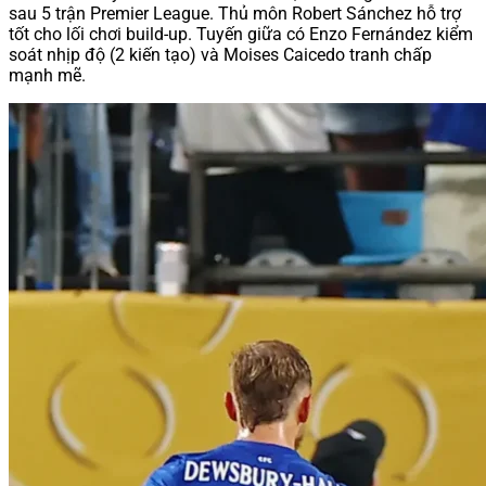
sau 5 trận Premier League. Thủ môn Robert Sánchez hỗ trợ
tốt cho lối chơi build-up. Tuyến giữa có Enzo Fernández kiểm
soát nhịp độ (2 kiến tạo) và Moises Caicedo tranh chấp
mạnh mẽ.