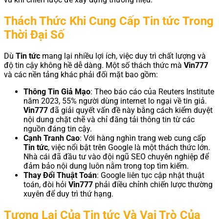
Thách Thức Khi Cung Cấp Tin tức Trong
Thời Đại Số
Dù
Tin tức
mang lại nhiều lợi ích, việc duy trì chất lượng và
độ tin cậy không hề dễ dàng. Một số thách thức mà
Vin777
và các nền tảng khác phải đối mặt bao gồm:
Thông Tin Giả Mạo
: Theo báo cáo của Reuters Institute
năm 2023, 55% người dùng internet lo ngại về tin giả.
Vin777
đã giải quyết vấn đề này bằng cách kiểm duyệt
nội dung chặt chẽ và chỉ đăng tải thông tin từ các
nguồn đáng tin cậy.
Cạnh Tranh Cao
: Với hàng nghìn trang web cung cấp
Tin tức
, việc nổi bật trên Google là một thách thức lớn.
Nhà cái đã đầu tư vào đội ngũ SEO chuyên nghiệp để
đảm bảo nội dung luôn nằm trong top tìm kiếm.
Thay Đổi Thuật Toán
: Google liên tục cập nhật thuật
toán, đòi hỏi
Vin777
phải điều chỉnh chiến lược thường
xuyên để duy trì thứ hạng.
Tương Lai Của Tin tức Và Vai Trò Của