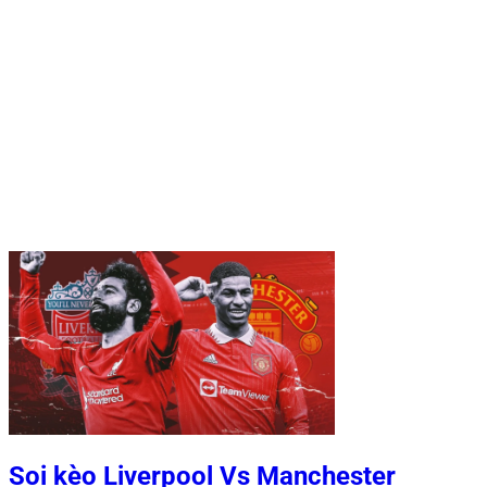
Soi kèo Liverpool Vs Manchester