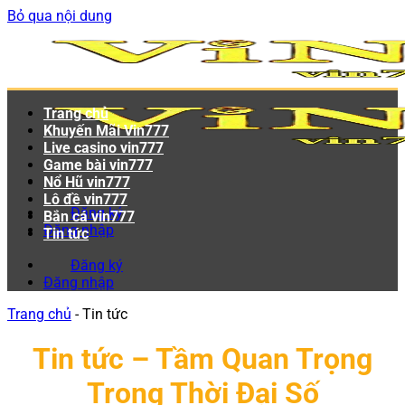
Bỏ qua nội dung
Trang chủ
Khuyến Mãi Vin777
Live casino vin777
Game bài vin777
Nổ Hũ vin777
Lô đề vin777
Đăng ký
Bắn cá vin777
Đăng nhập
Tin tức
Đăng ký
Đăng nhập
Trang chủ
-
Tin tức
Tin tức – Tầm Quan Trọng
Trong Thời Đại Số