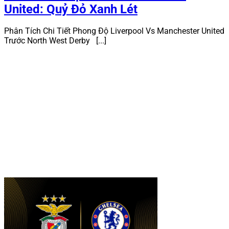
United: Quỷ Đỏ Xanh Lét
Phân Tích Chi Tiết Phong Độ Liverpool Vs Manchester United
Trước North West Derby [...]