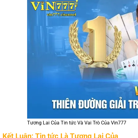
Tương Lai Của Tin tức Và Vai Trò Của Vin777
Kết Luận: Tin tức Là Tương Lai Của