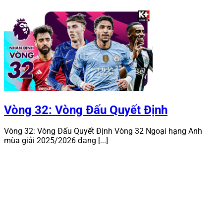
Vòng 32: Vòng Đấu Quyết Định
Vòng 32: Vòng Đấu Quyết Định Vòng 32 Ngoại hạng Anh
mùa giải 2025/2026 đang [...]