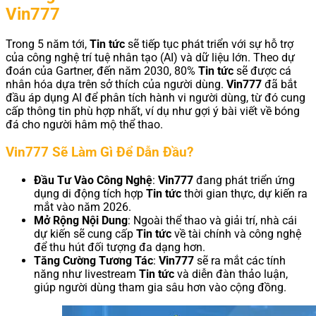
Vin777
Trong 5 năm tới,
Tin tức
sẽ tiếp tục phát triển với sự hỗ trợ
của công nghệ trí tuệ nhân tạo (AI) và dữ liệu lớn. Theo dự
đoán của Gartner, đến năm 2030, 80%
Tin tức
sẽ được cá
nhân hóa dựa trên sở thích của người dùng.
Vin777
đã bắt
đầu áp dụng AI để phân tích hành vi người dùng, từ đó cung
cấp thông tin phù hợp nhất, ví dụ như gợi ý bài viết về bóng
đá cho người hâm mộ thể thao.
Vin777 Sẽ Làm Gì Để Dẫn Đầu?
Đầu Tư Vào Công Nghệ
:
Vin777
đang phát triển ứng
dụng di động tích hợp
Tin tức
thời gian thực, dự kiến ra
mắt vào năm 2026.
Mở Rộng Nội Dung
: Ngoài thể thao và giải trí, nhà cái
dự kiến sẽ cung cấp
Tin tức
về tài chính và công nghệ
để thu hút đối tượng đa dạng hơn.
Tăng Cường Tương Tác
:
Vin777
sẽ ra mắt các tính
năng như livestream
Tin tức
và diễn đàn thảo luận,
giúp người dùng tham gia sâu hơn vào cộng đồng.