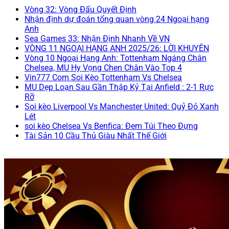
Vòng 32: Vòng Đấu Quyết Định
Nhận định dự đoán tổng quan vòng 24 Ngoại hạng
Anh
Sea Games 33: Nhận Định Nhanh Về VN
VÒNG 11 NGOẠI HẠNG ANH 2025/26: LỜI KHUYÊN
Vòng 10 Ngoại Hạng Anh: Tottenham Ngáng Chân
Chelsea, MU Hy Vọng Chen Chân Vào Top 4
Vin777 Com Soi Kèo Tottenham Vs Chelsea
MU Dẹp Loạn Sau Gần Thập Kỷ Tại Anfield : 2-1 Rực
Rỡ
Soi kèo Liverpool Vs Manchester United: Quỷ Đỏ Xanh
Lét
soi kèo Chelsea Vs Benfica: Đem Túi Theo Đựng
Tài Sản 10 Cầu Thủ Giàu Nhất Thế Giới