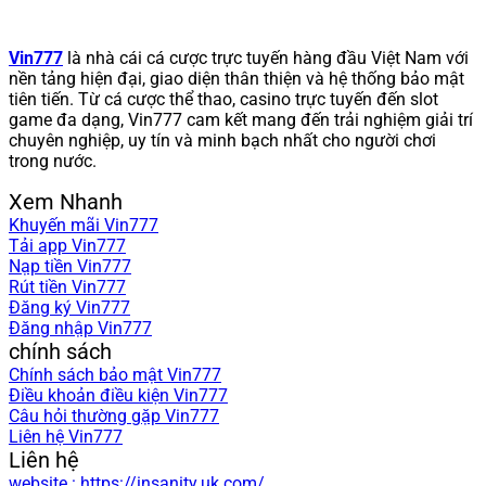
Vin777
là nhà cái cá cược trực tuyến hàng đầu Việt Nam với
nền tảng hiện đại, giao diện thân thiện và hệ thống bảo mật
tiên tiến. Từ cá cược thể thao, casino trực tuyến đến slot
game đa dạng, Vin777 cam kết mang đến trải nghiệm giải trí
chuyên nghiệp, uy tín và minh bạch nhất cho người chơi
trong nước.
Xem Nhanh
Khuyến mãi Vin777
Tải app Vin777
Nạp tiền Vin777
Rút tiền Vin777
Đăng ký Vin777
Đăng nhập Vin777
chính sách
Chính sách bảo mật Vin777
Điều khoản điều kiện Vin777
Câu hỏi thường gặp Vin777
Liên hệ Vin777
Liên hệ
website : https://insanity.uk.com/