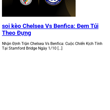
soi kèo Chelsea Vs Benfica: Đem Túi
Theo Đựng
Nhận Định Trận Chelsea Vs Benfica: Cuộc Chiến Kịch Tính
Tại Stamford Bridge Ngày 1/10 [...]