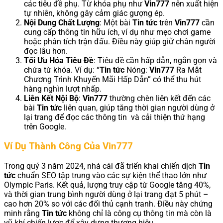
các tiêu đề phụ. Từ khóa phụ như
Vin777
nên xuất hiện
tự nhiên, không gây cảm giác gượng ép.
Nội Dung Chất Lượng
: Một bài
Tin tức
trên
Vin777
cần
cung cấp thông tin hữu ích, ví dụ như mẹo chơi game
hoặc phân tích trận đấu. Điều này giúp giữ chân người
đọc lâu hơn.
Tối Ưu Hóa Tiêu Đề
: Tiêu đề cần hấp dẫn, ngắn gọn và
chứa từ khóa. Ví dụ: “
Tin tức
Nóng:
Vin777
Ra Mắt
Chương Trình Khuyến Mãi Hấp Dẫn” có thể thu hút
hàng nghìn lượt nhấp.
Liên Kết Nội Bộ
:
Vin777
thường chèn liên kết đến các
bài
Tin tức
liên quan, giúp tăng thời gian người dùng ở
lại trang để đọc các thông tin và cải thiện thứ hạng
trên Google.
Ví Dụ Thành Công Của Vin777
Trong quý 3 năm 2024, nhá cái đã triển khai chiến dịch
Tin
tức
chuẩn SEO tập trung vào các sự kiện thể thao lớn như
Olympic Paris. Kết quả, lượng truy cập từ Google tăng 40%,
và thời gian trung bình người dùng ở lại trang đạt 5 phút –
cao hơn 20% so với các đối thủ cạnh tranh. Điều này chứng
minh rằng
Tin tức
không chỉ là công cụ thông tin mà còn là
vũ khí chiến lược để xây dựng thương hiệu.