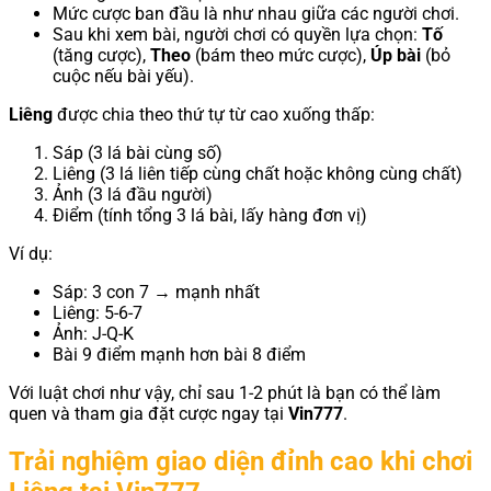
Mức cược ban đầu là như nhau giữa các người chơi.
Sau khi xem bài, người chơi có quyền lựa chọn:
Tố
(tăng cược),
Theo
(bám theo mức cược),
Úp bài
(bỏ
cuộc nếu bài yếu).
Liêng
được chia theo thứ tự từ cao xuống thấp:
Sáp (3 lá bài cùng số)
Liêng (3 lá liên tiếp cùng chất hoặc không cùng chất)
Ảnh (3 lá đầu người)
Điểm (tính tổng 3 lá bài, lấy hàng đơn vị)
Ví dụ:
Sáp: 3 con 7 → mạnh nhất
Liêng: 5-6-7
Ảnh: J-Q-K
Bài 9 điểm mạnh hơn bài 8 điểm
Với luật chơi như vậy, chỉ sau 1-2 phút là bạn có thể làm
quen và tham gia đặt cược ngay tại
Vin777
.
Trải nghiệm giao diện đỉnh cao khi chơi