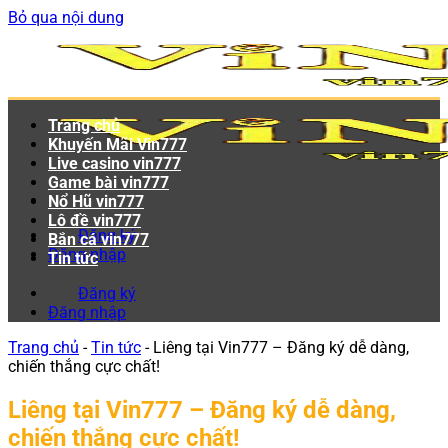
Bỏ qua nội dung
Trang chủ
Khuyến Mãi Vin777
Live casino vin777
Game bài vin777
Nổ Hũ vin777
Lô đề vin777
Đăng ký
Bắn cá vin777
Đăng nhập
Tin tức
Đăng ký
Đăng nhập
Trang chủ
-
Tin tức
-
Liêng tại Vin777 – Đăng ký dễ dàng,
chiến thắng cực chất!
Liêng tại Vin777 – Đăng ký dễ dàng,
chiến thắng cực chất!