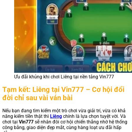
Ưu đãi khủng khi chơi Liêng tại nền tảng Vin777
Tạm kết: Liêng tại Vin777 – Cơ hội đổi
đời chỉ sau vài ván bài
Nếu bạn đang tìm kiếm một trò chơi vừa giải trí, vừa có khả
năng kiếm tiền thật thì
Liêng
chính là lựa chọn tuyệt vời. Và
chơi tại
Vin777
sẽ nhân đôi cơ hội chiến thắng nhờ hệ thống
công bằng, giao diện đẹp mắt, cùng hàng loạt ưu đãi hấp