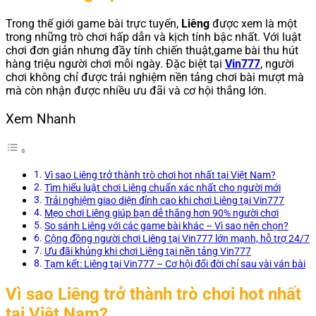
Trong thế giới game bài trực tuyến,
Liêng
được xem là một
trong những trò chơi hấp dẫn và kịch tính bậc nhất. Với luật
chơi đơn giản nhưng đầy tính chiến thuật,game bài thu hút
hàng triệu người chơi mỗi ngày. Đặc biệt tại
Vin777
, người
chơi không chỉ được trải nghiệm nền tảng chơi bài mượt mà
mà còn nhận được nhiều ưu đãi và cơ hội thắng lớn.
Xem Nhanh
Vì sao Liêng trở thành trò chơi hot nhất tại Việt Nam?
Tìm hiểu luật chơi Liêng chuẩn xác nhất cho người mới
Trải nghiệm giao diện đỉnh cao khi chơi Liêng tại Vin777
Mẹo chơi Liêng giúp bạn dễ thắng hơn 90% người chơi
So sánh Liêng với các game bài khác – Vì sao nên chọn?
Cộng đồng người chơi Liêng tại Vin777 lớn mạnh, hỗ trợ 24/7
Ưu đãi khủng khi chơi Liêng tại nền tảng Vin777
Tạm kết: Liêng tại Vin777 – Cơ hội đổi đời chỉ sau vài ván bài
Vì sao Liêng trở thành trò chơi hot nhất
tại Việt Nam?