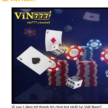
Vì sao Liêng trở thành trò chơi hot nhất tại Việt Nam?