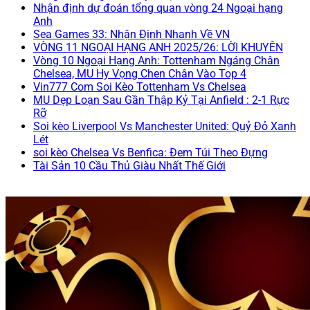
Nhận định dự đoán tổng quan vòng 24 Ngoại hạng
Anh
Sea Games 33: Nhận Định Nhanh Về VN
VÒNG 11 NGOẠI HẠNG ANH 2025/26: LỜI KHUYÊN
Vòng 10 Ngoại Hạng Anh: Tottenham Ngáng Chân
Chelsea, MU Hy Vọng Chen Chân Vào Top 4
Vin777 Com Soi Kèo Tottenham Vs Chelsea
MU Dẹp Loạn Sau Gần Thập Kỷ Tại Anfield : 2-1 Rực
Rỡ
Soi kèo Liverpool Vs Manchester United: Quỷ Đỏ Xanh
Lét
soi kèo Chelsea Vs Benfica: Đem Túi Theo Đựng
Tài Sản 10 Cầu Thủ Giàu Nhất Thế Giới