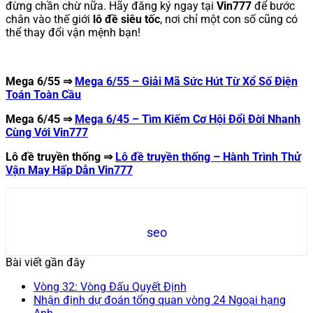
đừng chần chừ nữa. Hãy đăng ký ngay tại
Vin777
để bước
chân vào thế giới
lô đề siêu tốc
, nơi chỉ một con số cũng có
thể thay đổi vận mệnh bạn!
Mega 6/55
⇒
Mega 6/55 – Giải Mã Sức Hút Từ Xổ Số Điện
Toán Toàn Cầu
Mega 6/45
⇒
Mega 6/45 – Tìm Kiếm Cơ Hội Đổi Đời Nhanh
Cùng Với Vin777
Lô đề truyền thống
⇒
Lô đề truyền thống – Hành Trình Thử
Vận May Hấp Dẫn Vin777
seo
Bài viết gần đây
Vòng 32: Vòng Đấu Quyết Định
Nhận định dự đoán tổng quan vòng 24 Ngoại hạng