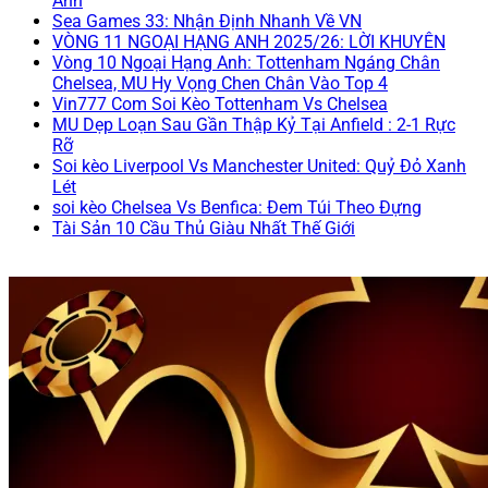
Anh
Sea Games 33: Nhận Định Nhanh Về VN
VÒNG 11 NGOẠI HẠNG ANH 2025/26: LỜI KHUYÊN
Vòng 10 Ngoại Hạng Anh: Tottenham Ngáng Chân
Chelsea, MU Hy Vọng Chen Chân Vào Top 4
Vin777 Com Soi Kèo Tottenham Vs Chelsea
MU Dẹp Loạn Sau Gần Thập Kỷ Tại Anfield : 2-1 Rực
Rỡ
Soi kèo Liverpool Vs Manchester United: Quỷ Đỏ Xanh
Lét
soi kèo Chelsea Vs Benfica: Đem Túi Theo Đựng
Tài Sản 10 Cầu Thủ Giàu Nhất Thế Giới