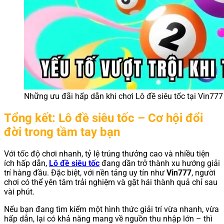
Những ưu đãi hấp dẫn khi chơi Lô đề siêu tốc tại Vin777
Tổng kết: Lô đề siêu tốc – Cơ hội đổi
đời trong tầm tay bạn
Với tốc độ chơi nhanh, tỷ lệ trúng thưởng cao và nhiều tiện
ích hấp dẫn,
Lô đề siêu tốc
đang dần trở thành xu hướng giải
trí hàng đầu. Đặc biệt, với nền tảng uy tín như
Vin777
, người
chơi có thể yên tâm trải nghiệm và gặt hái thành quả chỉ sau
vài phút.
Nếu bạn đang tìm kiếm một hình thức giải trí vừa nhanh, vừa
hấp dẫn, lại có khả năng mang về nguồn thu nhập lớn – thì