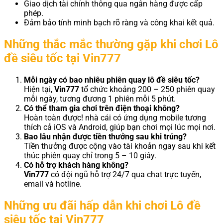
Giao dịch tài chính thông qua ngân hàng được cấp
phép.
Đảm bảo tính minh bạch rõ ràng và công khai kết quả.
Những thắc mắc thường gặp khi chơi Lô
đề siêu tốc tại Vin777
Mỗi ngày có bao nhiêu phiên quay lô đề siêu tốc?
Hiện tại,
Vin777
tổ chức khoảng 200 – 250 phiên quay
mỗi ngày, tương đương 1 phiên mỗi 5 phút.
Có thể tham gia chơi trên điện thoại không?
Hoàn toàn được! nhà cái có ứng dụng mobile tương
thích cả iOS và Android, giúp bạn chơi mọi lúc mọi nơi.
Bao lâu nhận được tiền thưởng sau khi trúng?
Tiền thưởng được cộng vào tài khoản ngay sau khi kết
thúc phiên quay chỉ trong 5 – 10 giây.
Có hỗ trợ khách hàng không?
Vin777
có đội ngũ hỗ trợ 24/7 qua chat trực tuyến,
email và hotline.
Những ưu đãi hấp dẫn khi chơi Lô đề
siêu tốc tại Vin777