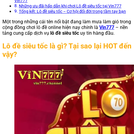
Vin777
Những ưu đãi hấp dẫn khi chơi Lô đề siêu tốc tại Vin777
Tổng kết: Lô đề siêu tốc – Cơ hội đổi đời trong tầm tay bạn
Một trong những cái tên nổi bật đang làm mưa làm gió trong
cộng đồng chơi lô đề online hiện nay chính là
Vin777
– nền
tảng cung cấp dịch vụ
lô đề siêu tốc
uy tín hàng đầu.
Lô đề siêu tốc là gì? Tại sao lại HOT đến
vậy?