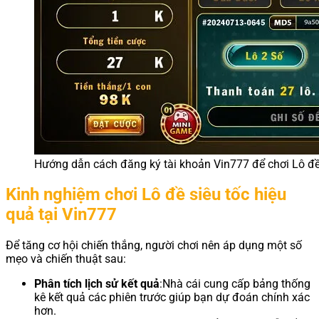
Hướng dẫn cách đăng ký tài khoản Vin777 để chơi Lô đề
Kinh nghiệm chơi Lô đề siêu tốc hiệu
quả tại Vin777
Để tăng cơ hội chiến thắng, người chơi nên áp dụng một số
mẹo và chiến thuật sau:
Phân tích lịch sử kết quả
:Nhà cái cung cấp bảng thống
kê kết quả các phiên trước giúp bạn dự đoán chính xác
hơn.