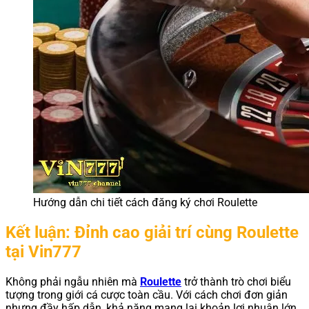
Hướng dẫn chi tiết cách đăng ký chơi Roulette
Kết luận: Đỉnh cao giải trí cùng Roulette
tại Vin777
Không phải ngẫu nhiên mà
Roulette
trở thành trò chơi biểu
tượng trong giới cá cược toàn cầu. Với cách chơi đơn giản
nhưng đầy hấp dẫn, khả năng mang lại khoản lợi nhuận lớn,