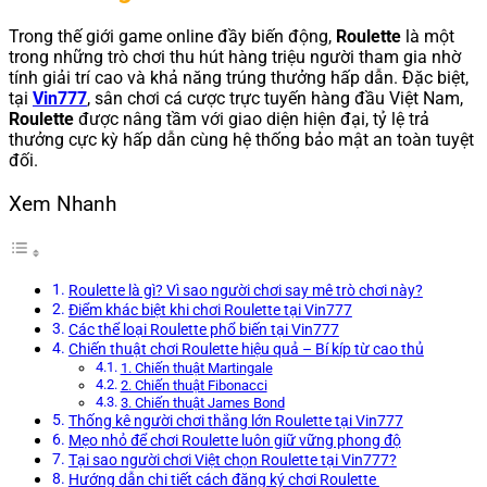
Trong thế giới game online đầy biến động,
Roulette
là một
trong những trò chơi thu hút hàng triệu người tham gia nhờ
tính giải trí cao và khả năng trúng thưởng hấp dẫn. Đặc biệt,
tại
Vin777
, sân chơi cá cược trực tuyến hàng đầu Việt Nam,
Roulette
được nâng tầm với giao diện hiện đại, tỷ lệ trả
thưởng cực kỳ hấp dẫn cùng hệ thống bảo mật an toàn tuyệt
đối.
Xem Nhanh
Roulette là gì? Vì sao người chơi say mê trò chơi này?
Điểm khác biệt khi chơi Roulette tại Vin777
Các thể loại Roulette phổ biến tại Vin777
Chiến thuật chơi Roulette hiệu quả – Bí kíp từ cao thủ
1. Chiến thuật Martingale
2. Chiến thuật Fibonacci
3. Chiến thuật James Bond
Thống kê người chơi thắng lớn Roulette tại Vin777
Mẹo nhỏ để chơi Roulette luôn giữ vững phong độ
Tại sao người chơi Việt chọn Roulette tại Vin777?
Hướng dẫn chi tiết cách đăng ký chơi Roulette