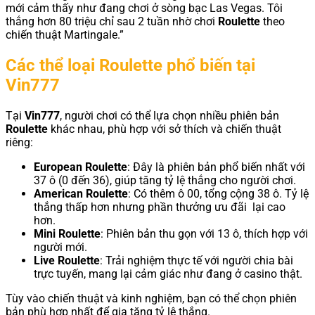
mới cảm thấy như đang chơi ở sòng bạc Las Vegas. Tôi
thắng hơn 80 triệu chỉ sau 2 tuần nhờ chơi
Roulette
theo
chiến thuật Martingale.”
Các thể loại Roulette phổ biến tại
Vin777
Tại
Vin777
, người chơi có thể lựa chọn nhiều phiên bản
Roulette
khác nhau, phù hợp với sở thích và chiến thuật
riêng:
European Roulette
: Đây là phiên bản phổ biến nhất với
37 ô (0 đến 36), giúp tăng tỷ lệ thắng cho người chơi.
American Roulette
: Có thêm ô 00, tổng cộng 38 ô. Tỷ lệ
thắng thấp hơn nhưng phần thưởng ưu đãi lại cao
hơn.
Mini Roulette
: Phiên bản thu gọn với 13 ô, thích hợp với
người mới.
Live Roulette
: Trải nghiệm thực tế với người chia bài
trực tuyến, mang lại cảm giác như đang ở casino thật.
Tùy vào chiến thuật và kinh nghiệm, bạn có thể chọn phiên
bản phù hợp nhất để gia tăng tỷ lệ thắng.