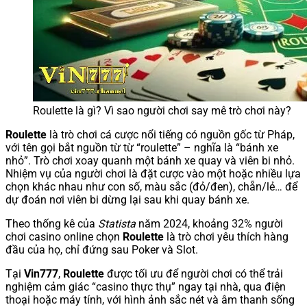
Roulette là gì? Vì sao người chơi say mê trò chơi này?
Roulette
là trò chơi cá cược nổi tiếng có nguồn gốc từ Pháp,
với tên gọi bắt nguồn từ từ “roulette” – nghĩa là “bánh xe
nhỏ”. Trò chơi xoay quanh một bánh xe quay và viên bi nhỏ.
Nhiệm vụ của người chơi là đặt cược vào một hoặc nhiều lựa
chọn khác nhau như con số, màu sắc (đỏ/đen), chẵn/lẻ… để
dự đoán nơi viên bi dừng lại sau khi quay bánh xe.
Theo thống kê của
Statista
năm 2024, khoảng 32% người
chơi casino online chọn
Roulette
là trò chơi yêu thích hàng
đầu của họ, chỉ đứng sau Poker và Slot.
Tại
Vin777
,
Roulette
được tối ưu để người chơi có thể trải
nghiệm cảm giác “casino thực thụ” ngay tại nhà, qua điện
thoại hoặc máy tính, với hình ảnh sắc nét và âm thanh sống